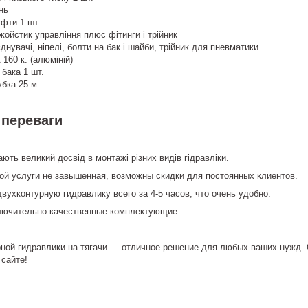
нь
фти 1 шт.
ойстик управління плюс фітинги і трійник
днувачі, ніпелі, болти на бак і шайби, трійник для пневматики
 160 к. (алюміній)
 бака 1 шт.
бка 25 м.
 переваги
ють великий досвід в монтажі різних видів гідравліки.
ой услуги не завышенная, возможны скидки для постоянных клиентов.
ухконтурную гидравлику всего за 4-5 часов, что очень удобно.
лючительно качественные комплектующие.
рной гидравлики на тягачи — отличное решение для любых ваших нужд.
 сайте!