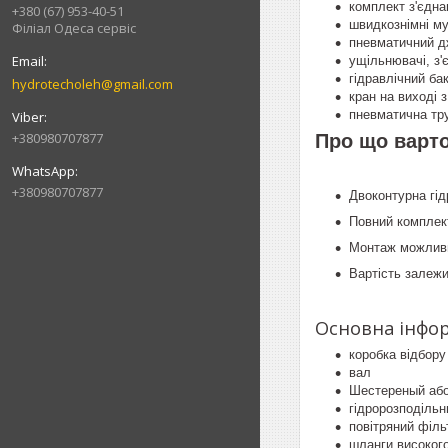
комплект з'єдна
+380 (67) 953-40-51
швидкознімні му
Філіал Одеса сервіс
пневматичний дж
ущільнювачі, з'є
гідравлічний бак
hydrotecholeh@gmail.com
кран на виході з
пневматична тру
+380980707877
Про що варто
+380980707877
Двоконтурна гід
Повний комплект
Монтаж можливий
Вартість залежи
Основна інфор
коробка відбору
вал
Шестереный або
гідророзподільн
повітряний філь
шланги високого 