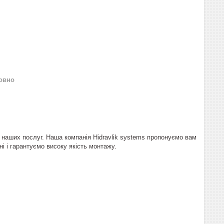
овно
 наших послуг. Наша компанія Hidravlik sуstems пропонуємо вам
ні і гарантуємо високу якість монтажу.