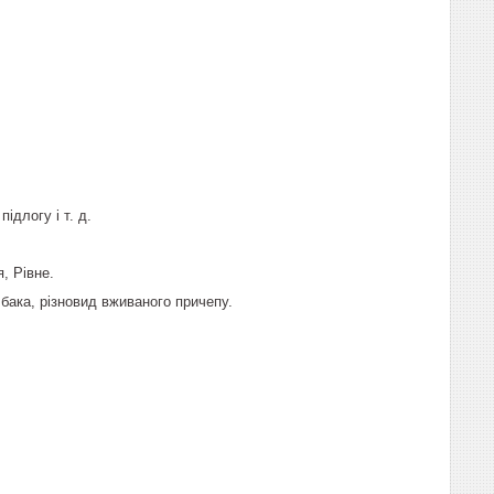
ідлогу і т. д.
, Рівне.
бака, різновид вживаного причепу.