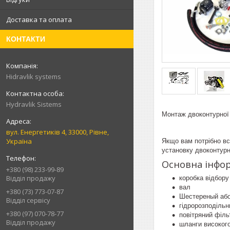
Доставка та оплата
КОНТАКТИ
Hidravlik sуstems
Hydravlik Sistems
Монтаж двоконтурно
вул. Енергетиків 4, 33000, Рівне,
Україна
Якщо вам потрібно вс
установку двоконтурно
Основна інфор
+380 (98) 233-99-89
Відділ продажу
коробка відбору
вал
+380 (73) 773-07-87
Шестереный або
Відділ сервісу
гідророзподільн
+380 (97) 070-78-77
повітряний філь
Відділ продажу
шланги високого 