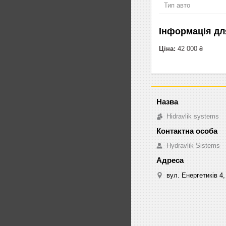
Тип авто
Інформація дл
Ціна:
42 000 ₴
Hidravlik sуstems
Hydravlik Sistems
вул. Енергетиків 4,