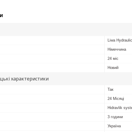
и
Liwa Hydrauli
Німеччина
24 міс
Новий
цькі характеристики
Так
24 Місяці
Hidravlik sуs
3 години
Україна