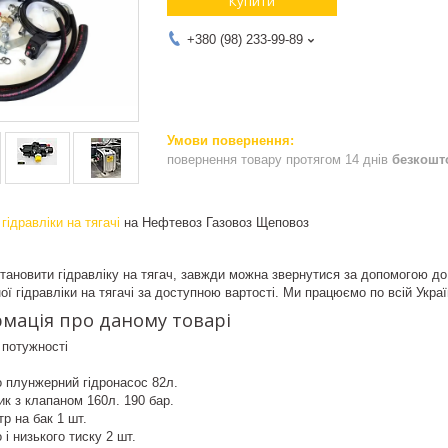
Купити
+380 (98) 233-99-89
повернення товару протягом 14 днів
безкошт
ї
гідравліки на тягачі
на Нефтевоз Газовоз Щеповоз
тановити гідравліку на тягач, завжди можна звернутися за допомогою до
ї гідравліки на тягачі за доступною вартості. Ми працюємо по всій Украї
мація про даному товарі
 потужності
 плунжерний гідронасос 82л.
ик з клапаном 160л. 190 бар.
тр на бак 1 шт.
і низького тиску 2 шт.