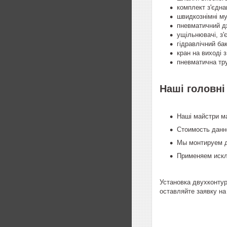
комплект з'єдна
швидкознімні му
пневматичний дж
ущільнювачі, з'є
гідравлічний бак
кран на виході з
пневматична тру
Наші головні
Наші майстри ма
Стоимость данн
Мы монтируем дв
Применяем иск
Установка двухконту
оставляйте заявку на