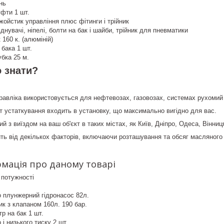
нь
фти 1 шт.
ойстик управління плюс фітинги і трійник
днувачі, ніпелі, болти на бак і шайби, трійник для пневматики
 160 к. (алюміній)
 бака 1 шт.
бка 25 м.
 знати?
равліка використовується для нефтевозах, газовозах, системах рухомий п
 устаткування входить в установку, що максимально вигідно для вас.
 з виїздом на ваш об'єкт в таких містах, як Київ, Дніпро, Одеса, Вінниця
ть від декількох факторів, включаючи розташування та обсяг масляного 
мація про даному товарі
 потужності
 плунжерний гідронасос 82л.
ик з клапаном 160л. 190 бар.
тр на бак 1 шт.
і низького тиску 2 шт.