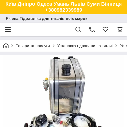
Київ Дніпро Одеса Умань Львів Суми Вінниця
+380982339989
Якісна Гідравліка для тягачів всіх марок
Товари та послуги
Установка гідравліки на тягачі
Уст