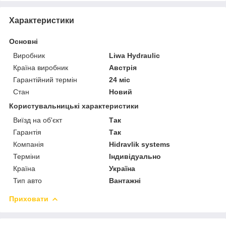
Характеристики
Основні
Виробник
Liwa Hydraulic
Країна виробник
Австрія
Гарантійний термін
24 міс
Стан
Новий
Користувальницькі характеристики
Виїзд на об'єкт
Так
Гарантія
Так
Компанія
Hidravlik sуstems
Терміни
Індивідуально
Країна
Україна
Тип авто
Вантажні
Приховати