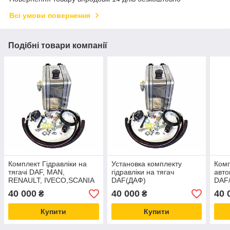
Всі умови повернення
Подібні товари компанії
Комплект Гідравліки на
Установка комплекту
Комп
тягачі DAF, MAN,
гідравліки на тягач
авто
RENAULT, IVECO,SCANIA
DAF(ДАФ)
DAF
(бак алюміній)
(бак
40 000
40 000
40 
₴
₴
Купити
Купити