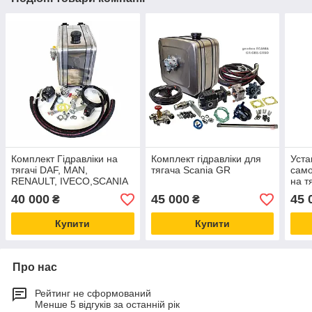
Комплект Гідравліки на
Комплект гідравліки для
Уста
тягачі DAF, MAN,
тягача Scania GR
само
RENAULT, IVECO,SCANIA
на т
(бак алюміній)
40 000
45 000
45 
₴
₴
Купити
Купити
Про нас
Рейтинг не сформований
Менше 5 відгуків за останній рік