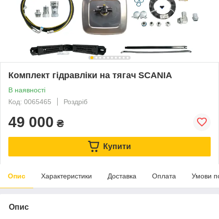
Комплект гідравліки на тягач SCANIA
В наявності
Код: 0065465
Роздріб
49 000
₴
Купити
Опис
Характеристики
Доставка
Оплата
Умови п
Опис