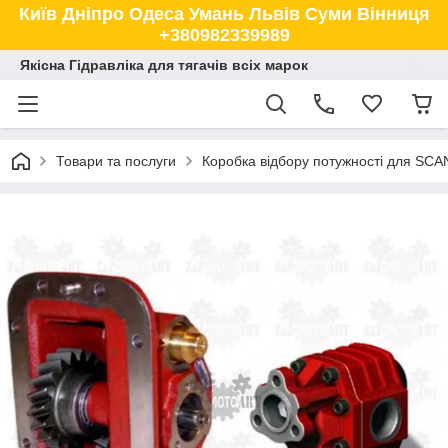
Київ Дніпро Одеса Умань Львів Суми Вінниця
+380982339989
Якісна Гідравліка для тягачів всіх марок
Товари та послуги
Коробка відбору потужності для SCA